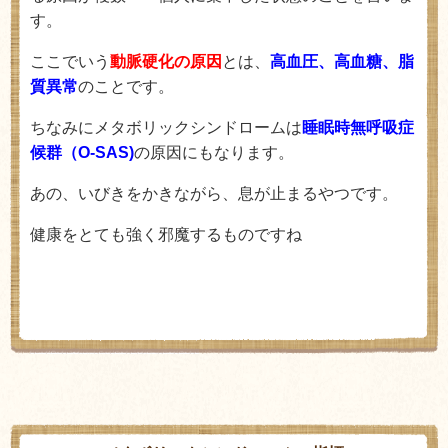
す。
ここでいう
動脈硬化の原因
とは、
高血圧、高血糖、脂
質異常
のことです。
ちなみにメタボリックシンドロームは
睡眠時無呼吸症
候群（O-SAS)
の原因にもなります。
あの、いびきをかきながら、息が止まるやつです。
健康をとても強く邪魔するものですね